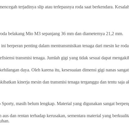
mencegah terjadinya slip atau terlepasnya roda saat berkendara. Kesa
 as roda belakang Mio M3 sepanjang 36 mm dan diameternya 21,2 mm.
 ini berperan penting dalam mentransmisikan tenaga dari mesin ke roda
isiensi transmisi tenaga. Jumlah gigi yang tidak sesuai dapat mengaki
ehilangan daya. Oleh karena itu, kesesuaian dimensi gigi nanas sangat
kibatkan kinerja mesin dan transmisi tenaga terganggu dan tentu saj
 Sporty, masih belum lengkap. Material yang digunakan sangat berpeng
h aus dan rentan terhadap kerusakan, sementara material yang berkuali
ruhan.