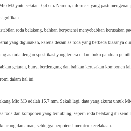
Mio M3 yaitu sekitar 16,4 cm. Namun, informasi yang pasti mengenai p
signifikan.
kstabilan roda belakang, bahkan berpotensi menyebabkan kerusakan pa
erial yang digunakan, karena desain as roda yang berbeda biasanya dii
ng as roda dengan spesifikasi yang tertera dalam buku panduan pemili
abkan getaran, bunyi berdengung dan bahkan kerusakan komponen lai
omi dalam hal ini.
elakang Mio M3 adalah 15,7 mm. Sekali lagi, data yang akurat untuk M
as roda dan komponen yang terhubung, seperti roda belakang itu sendir
n kencang dan aman, sehingga berpotensi memicu kecelakaan.