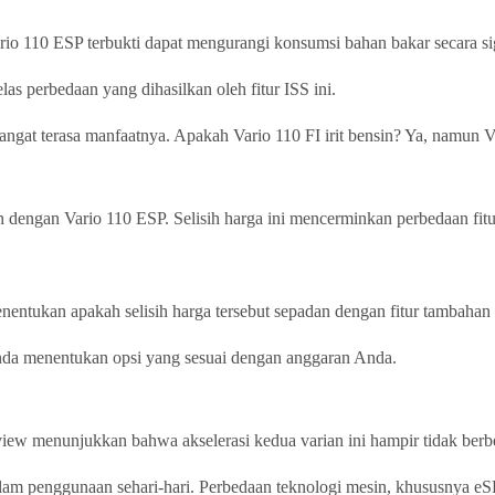
rio 110 ESP terbukti dapat mengurangi konsumsi bahan bakar secara sig
s perbedaan yang dihasilkan oleh fitur ISS ini.
angat terasa manfaatnya. Apakah Vario 110 FI irit bensin? Ya, namun Var
n dengan Vario 110 ESP. Selisih harga ini mencerminkan perbedaan fitu
tukan apakah selisih harga tersebut sepadan dengan fitur tambahan 
nda menentukan opsi yang sesuai dengan anggaran Anda.
iew menunjukkan bahwa akselerasi kedua varian ini hampir tidak berb
lam penggunaan sehari-hari. Perbedaan teknologi mesin, khususnya eSP