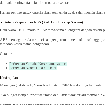
daripada peningkatan signifikan pada akselerasi.
Hal ini penting untuk diperhatikan agar Anda tidak salah mengartikan s
5. Sistem Pengereman ABS (Anti-lock Braking System)
Baik Vario 110 FI maupun ESP sama-sama dilengkapi dengan sistem pen
ABS mencegah roda terkunci saat pengereman mendadak, sehingga pe
terhadap keselamatan pengendara.
Catatan:
Perbedaan Yamaha Nmax lama vs baru
Perbedaan Aerox lama dan baru
Kesimpulan
Mana yang lebih baik, Vario tipe FI atau ESP? Jawabannya bergantung
Jika budget menjadi prioritas utama dan Anda tidak terlalu membutuhkan
Namun, jika Anda menginginkan teknologi yang lebih canggih, efisiens