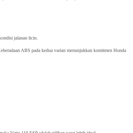
ndisi jalanan licin.
. Keberadaan ABS pada kedua varian menunjukkan komitmen Honda
maka Vario 110 ESP adalah pilihan yang lebih ideal.