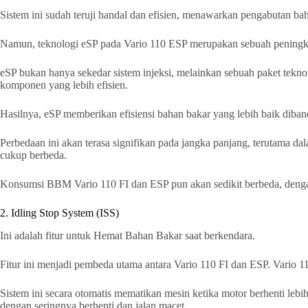
Sistem ini sudah teruji handal dan efisien, menawarkan pengabutan ba
Namun, teknologi eSP pada Vario 110 ESP merupakan sebuah peningka
eSP bukan hanya sekedar sistem injeksi, melainkan sebuah paket teknol
komponen yang lebih efisien.
Hasilnya, eSP memberikan efisiensi bahan bakar yang lebih baik diba
Perbedaan ini akan terasa signifikan pada jangka panjang, terutama dal
cukup berbeda.
Konsumsi BBM Vario 110 FI dan ESP pun akan sedikit berbeda, dengan
2. Idling Stop System (ISS)
Ini adalah fitur untuk Hemat Bahan Bakar saat berkendara.
Fitur ini menjadi pembeda utama antara Vario 110 FI dan ESP. Vario 1
Sistem ini secara otomatis mematikan mesin ketika motor berhenti lebih
dengan seringnya berhenti dan jalan macet.