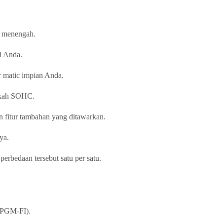
k menengah.
i Anda.
r matic impian Anda.
ngkah SOHC.
n fitur tambahan yang ditawarkan.
ya.
rbedaan tersebut satu per satu.
 (PGM-FI).