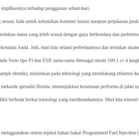
a implikasinya terhadap penggunan sehari-hari.
 sesuai, baik untuk kebutuhan komuter harian maupun perjalanan jara
tukan mana yang lebih sesuai dengan gaya berkendara dan preferens
rkendara Anda. Jadi, mari kita selami perbedaannya dan temukan skute
nda Vario tipe FI dan ESP, sama-sama ditenagai mesin 109.1 cc 4 la
ampir identik), melainkan pada teknologi yang mendukung efisiensi da
n mekanik spesialis Honda, menunjukkan kesamaan performa di jalan ra
t berbeda berkat teknologi yang membedakannya. Mari kita telusuri pe
FI menggunakan sistem injeksi bahan bakar Programmed Fuel Injection