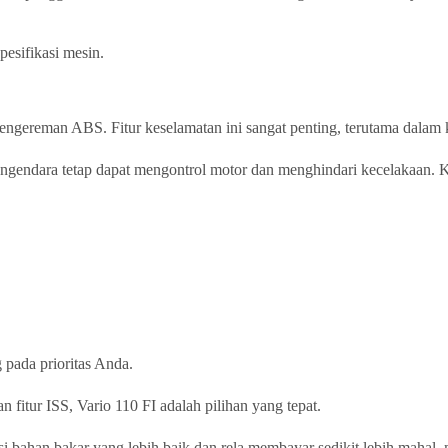
pesifikasi mesin.
gereman ABS. Fitur keselamatan ini sangat penting, terutama dalam ko
ngendara tetap dapat mengontrol motor dan menghindari kecelakaan
 pada prioritas Anda.
 fitur ISS, Vario 110 FI adalah pilihan yang tepat.
i bahan bakar yang lebih baik dan rela membayar sedikit lebih mahal, 