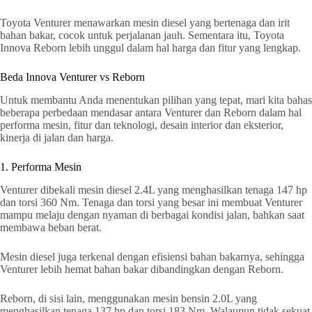
Toyota Venturer menawarkan mesin diesel yang bertenaga dan irit
bahan bakar, cocok untuk perjalanan jauh. Sementara itu, Toyota
Innova Reborn lebih unggul dalam hal harga dan fitur yang lengkap.
Beda Innova Venturer vs Reborn
Untuk membantu Anda menentukan pilihan yang tepat, mari kita bahas
beberapa perbedaan mendasar antara Venturer dan Reborn dalam hal
performa mesin, fitur dan teknologi, desain interior dan eksterior,
kinerja di jalan dan harga.
1. Performa Mesin
Venturer dibekali mesin diesel 2.4L yang menghasilkan tenaga 147 hp
dan torsi 360 Nm. Tenaga dan torsi yang besar ini membuat Venturer
mampu melaju dengan nyaman di berbagai kondisi jalan, bahkan saat
membawa beban berat.
Mesin diesel juga terkenal dengan efisiensi bahan bakarnya, sehingga
Venturer lebih hemat bahan bakar dibandingkan dengan Reborn.
Reborn, di sisi lain, menggunakan mesin bensin 2.0L yang
menghasilkan tenaga 137 hp dan torsi 183 Nm. Walaupun tidak sekuat