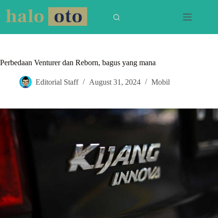
Skip
to
content
Perbedaan Venturer dan Reborn, bagus yang mana
Editorial Staff
August 31, 2024
Mobil