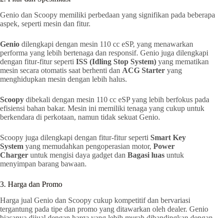
Genio dan Scoopy memiliki perbedaan yang signifikan pada beberapa
aspek, seperti mesin dan fitur.
Genio
dilengkapi dengan mesin 110 cc eSP, yang menawarkan
performa yang lebih bertenaga dan responsif. Genio juga dilengkapi
dengan fitur-fitur seperti
ISS (Idling Stop System)
yang mematikan
mesin secara otomatis saat berhenti dan
ACG Starter
yang
menghidupkan mesin dengan lebih halus.
Scoopy
dibekali dengan mesin 110 cc eSP yang lebih berfokus pada
efisiensi bahan bakar. Mesin ini memiliki tenaga yang cukup untuk
berkendara di perkotaan, namun tidak sekuat Genio.
Scoopy juga dilengkapi dengan fitur-fitur seperti
Smart Key
System
yang memudahkan pengoperasian motor,
Power
Charger
untuk mengisi daya gadget dan
Bagasi luas
untuk
menyimpan barang bawaan.
3. Harga dan Promo
Harga jual Genio dan Scoopy cukup kompetitif dan bervariasi
tergantung pada tipe dan promo yang ditawarkan oleh dealer. Genio
biasanya dijual dengan harga yang lebih murah dibandingkan dengan