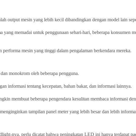
lah output mesin yang lebih kecil dibandingkan dengan model lain sep
 yang memadai untuk penggunaan sehari-hari, beberapa konsumen mun
n performa mesin yang tinggi dalam pengalaman berkendara mereka.
cil dan monokrom oleh beberapa pengguna.
an informasi tentang kecepatan, bahan bakar, dan informasi lainnya.
ungkin membuat beberapa pengendara kesulitan membaca informasi den
enginginkan tampilan panel meter yang lebih besar dan lebih informat
ight-nya, perlu dicatat bahwa peningkatan LED ini hanya terdapat pad