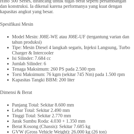
Hino 500 Series, dirancang untuk tugas berat seperti pertambangan
dan konstruksi. Ia dikenal karena performanya yang kuat dengan
kapasitas angkut yang besar.
Spesifikasi Mesin
Model Mesin: J08E-WE atau J08E-UF (tergantung varian dan
tahun produksi)
Tipe: Mesin Diesel 4 langkah segaris, Injeksi Langsung, Turbo
Charger & Intercooler
Isi Silinder: 7.684 cc
Jumlah Silinder: 6
Tenaga Maksimum: 260 PS pada 2.500 rpm
Torsi Maksimum: 76 kgm (sekitar 745 Nm) pada 1.500 rpm
Kapasitas Tangki BBM: 200 liter
Dimensi & Berat
Panjang Total: Sekitar 8.600 mm
Lebar Total: Sekitar 2.490 mm
Tinggi Total: Sekitar 2.770 mm
Jarak Sumbu Roda: 4.030 + 1.350 mm
Berat Kosong (Chassis): Sekitar 7.685 kg
GVW (Gross Vehicle Weight): 26.000 kg (26 ton)