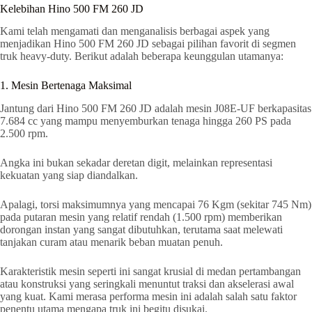
Kelebihan Hino 500 FM 260 JD
Kami telah mengamati dan menganalisis berbagai aspek yang
menjadikan Hino 500 FM 260 JD sebagai pilihan favorit di segmen
truk heavy-duty. Berikut adalah beberapa keunggulan utamanya:
1. Mesin Bertenaga Maksimal
Jantung dari Hino 500 FM 260 JD adalah mesin J08E-UF berkapasitas
7.684 cc yang mampu menyemburkan tenaga hingga 260 PS pada
2.500 rpm.
Angka ini bukan sekadar deretan digit, melainkan representasi
kekuatan yang siap diandalkan.
Apalagi, torsi maksimumnya yang mencapai 76 Kgm (sekitar 745 Nm)
pada putaran mesin yang relatif rendah (1.500 rpm) memberikan
dorongan instan yang sangat dibutuhkan, terutama saat melewati
tanjakan curam atau menarik beban muatan penuh.
Karakteristik mesin seperti ini sangat krusial di medan pertambangan
atau konstruksi yang seringkali menuntut traksi dan akselerasi awal
yang kuat. Kami merasa performa mesin ini adalah salah satu faktor
penentu utama mengapa truk ini begitu disukai.