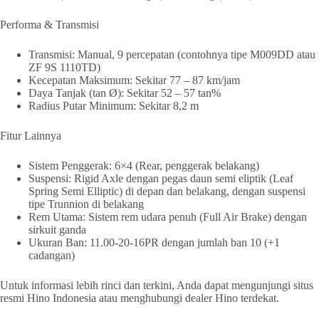
Performa & Transmisi
Transmisi: Manual, 9 percepatan (contohnya tipe M009DD atau
ZF 9S 1110TD)
Kecepatan Maksimum: Sekitar 77 – 87 km/jam
Daya Tanjak (tan Ø): Sekitar 52 – 57 tan%
Radius Putar Minimum: Sekitar 8,2 m
Fitur Lainnya
Sistem Penggerak: 6×4 (Rear, penggerak belakang)
Suspensi: Rigid Axle dengan pegas daun semi eliptik (Leaf
Spring Semi Elliptic) di depan dan belakang, dengan suspensi
tipe Trunnion di belakang
Rem Utama: Sistem rem udara penuh (Full Air Brake) dengan
sirkuit ganda
Ukuran Ban: 11.00-20-16PR dengan jumlah ban 10 (+1
cadangan)
Untuk informasi lebih rinci dan terkini, Anda dapat mengunjungi situs
resmi Hino Indonesia atau menghubungi dealer Hino terdekat.