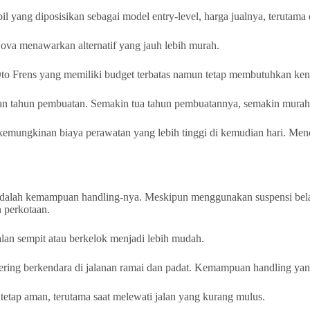
yang diposisikan sebagai model entry-level, harga jualnya, terutama d
Lova menawarkan alternatif yang jauh lebih murah.
Oto Frens yang memiliki budget terbatas namun tetap membutuhkan ken
l dan tahun pembuatan. Semakin tua tahun pembuatannya, semakin murah
 kemungkinan biaya perawatan yang lebih tinggi di kemudian hari. Menc
dalah kemampuan handling-nya. Meskipun menggunakan suspensi belaka
n perkotaan.
lan sempit atau berkelok menjadi lebih mudah.
sering berkendara di jalanan ramai dan padat. Kemampuan handling yang 
tetap aman, terutama saat melewati jalan yang kurang mulus.