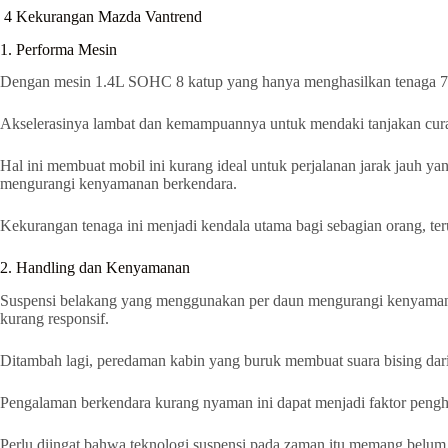
4 Kekurangan Mazda Vantrend
1. Performa Mesin
Dengan mesin 1.4L SOHC 8 katup yang hanya menghasilkan tenaga 70
Akselerasinya lambat dan kemampuannya untuk mendaki tanjakan cura
Hal ini membuat mobil ini kurang ideal untuk perjalanan jarak jauh y
mengurangi kenyamanan berkendara.
Kekurangan tenaga ini menjadi kendala utama bagi sebagian orang, t
2. Handling dan Kenyamanan
Suspensi belakang yang menggunakan per daun mengurangi kenyamanan b
kurang responsif.
Ditambah lagi, peredaman kabin yang buruk membuat suara bising da
Pengalaman berkendara kurang nyaman ini dapat menjadi faktor pengha
Perlu diingat bahwa teknologi suspensi pada zaman itu memang belum 