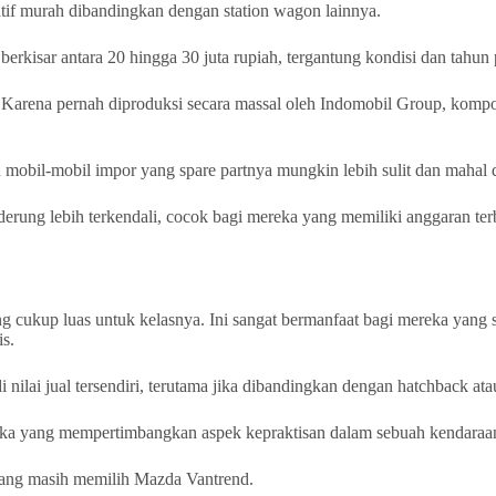
atif murah dibandingkan dengan station wagon lainnya.
rkisar antara 20 hingga 30 juta rupiah, tergantung kondisi dan tahun 
h. Karena pernah diproduksi secara massal oleh Indomobil Group, k
 mobil-mobil impor yang spare partnya mungkin lebih sulit dan mahal 
rung lebih terkendali, cocok bagi mereka yang memiliki anggaran terba
 cukup luas untuk kelasnya. Ini sangat bermanfaat bagi mereka yang 
s.
ai jual tersendiri, terutama jika dibandingkan dengan hatchback atau
mereka yang mempertimbangkan aspek kepraktisan dalam sebuah kendaraa
rang masih memilih Mazda Vantrend.