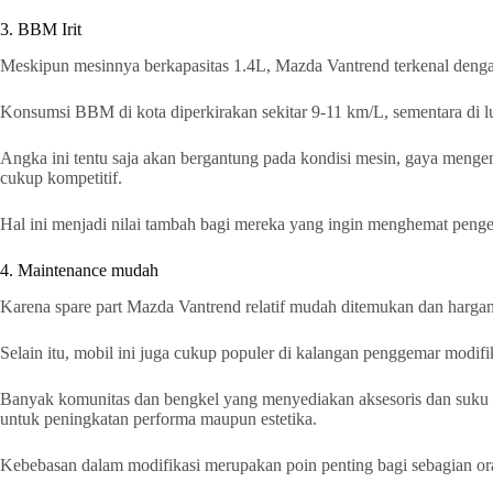
3. BBM Irit
Meskipun mesinnya berkapasitas 1.4L, Mazda Vantrend terkenal dengan
Konsumsi BBM di kota diperkirakan sekitar 9-11 km/L, sementara di l
Angka ini tentu saja akan bergantung pada kondisi mesin, gaya meng
cukup kompetitif.
Hal ini menjadi nilai tambah bagi mereka yang ingin menghemat pengel
4. Maintenance mudah
Karena spare part Mazda Vantrend relatif mudah ditemukan dan harg
Selain itu, mobil ini juga cukup populer di kalangan penggemar modifi
Banyak komunitas dan bengkel yang menyediakan aksesoris dan suku c
untuk peningkatan performa maupun estetika.
Kebebasan dalam modifikasi merupakan poin penting bagi sebagian ora