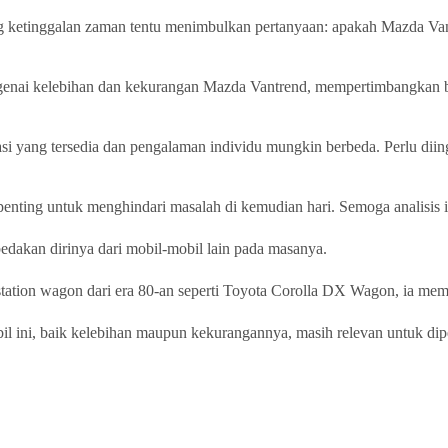
ng ketinggalan zaman tentu menimbulkan pertanyaan: apakah Mazda Va
engenai kelebihan dan kekurangan Mazda Vantrend, mempertimbangkan be
i yang tersedia dan pengalaman individu mungkin berbeda. Perlu diinga
penting untuk menghindari masalah di kemudian hari. Semoga analisis
dakan dirinya dari mobil-mobil lain pada masanya.
tation wagon dari era 80-an seperti Toyota Corolla DX Wagon, ia memil
bil ini, baik kelebihan maupun kekurangannya, masih relevan untuk dip